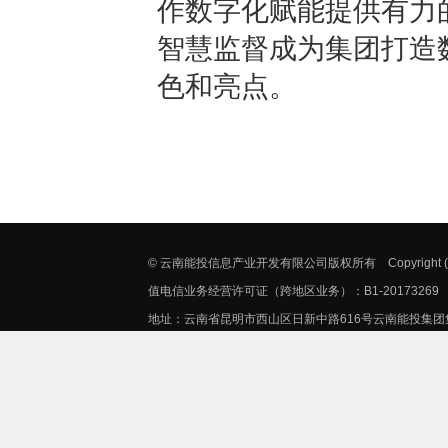
作数字化赋能提供有力
智慧监督成为集团打造
色和亮点。
© 云南能投信息产业开发有限公司版权所有 Copyright (C)
值电信业务经营许可证（跨地区业务）：B1-20173269
地址：云南省昆明市西山区日新中路616号云南能投集团集控综合楼 电