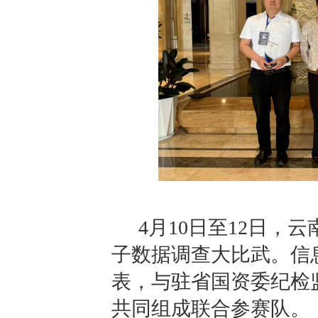
4月10日至12日，
子数据调查大比武。信
表，与驻省国资委纪检
共同组成联合参赛队。