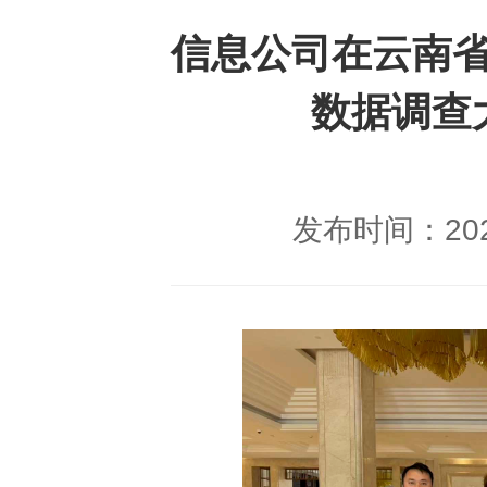
信息公司在云南
数据调查
发布时间：2024