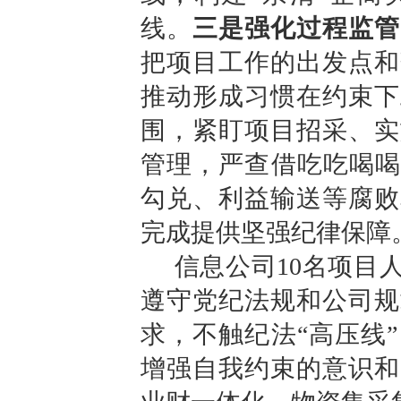
线。
三是强化过程监管
把项目工作的出发点和
推动形成习惯在约束下
围，紧盯项目招采、实
管理，严查借吃吃喝喝
勾兑、利益输送等腐败
完成提供坚强纪律保障
信息公司10名项目
遵守党纪法规和公司规
求，不触纪法“高压线
增强自我约束的意识和