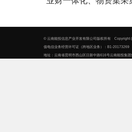
业财一体化、物资集采
© 云南能投信息产业开发有限公司版权所有 Copyright (C)
值电信业务经营许可证（跨地区业务）：B1-20173269
地址：云南省昆明市西山区日新中路616号云南能投集团集控综合楼 电